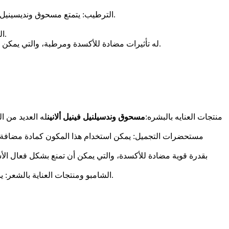
الترطيب: يتمتع مسحوق ونديسينيل فينيل ألانين بقدرة ترطيب جيدة، والتي يمكن أن تعزز محتوى رطوبة البشرة، وتحسن الجفاف والخشونة، وتجعل البشرة أكثر نعومة وسلاسة.
التبييض والبقع الفاتحة: يمكن لهذا المكون أيضًا أن يمنع تكوين الميلانين، ويقلل من ظهور البقع والنمش، ويفتح لون البشرة ويحقق تأثير التبييض.
مكافحة الشيخوخة: مسحوق undecylenyl phenylalanine له تأثيرات مضادة للأكسدة ومرطبة، والتي يمكن أن تمنع شيخوخة الخلايا، وتبطئ شيخوخة الجلد وتجعل البشرة أصغر سنًا وأكثر صحة.
منتجات العنايه بالبشره:
مسحوق وندسيلنيل فينيل ألانين
له العديد من 
مستحضرات التجميل: يمكن استخدام هذا المكون كمادة مضافة في 
الشامبو ومنتجات العناية بالشعر: يمكن استخدام هذا المكون أيضًا في الشامبو ومنتجات العناية بالشعر، لما له من تأثيرات ترطيب وإصلاح وتنعيم، ويمكن أن يحسن صحة الشعر.