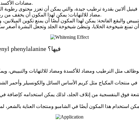
مضادات الأكسدة: يمكن لهذا المكون تحييد الجذور الحرة وتقليل تلف الجلد والشيخوخة.
مضاد للالتهابات: يمكن لهذا المكون أن يخفف من رد الفعل الالتهابي للجلد إلى حد ما، ويمكن أن يخفف من حساسية الجلد.
ما هي المجالات التي يمكن استخدام مسحوق undecylenyl phenylalanine فيها؟
الوظائف مثل الترطيب ومضاد للأكسدة ومضاد للالتهابات والتبييض، ويم
منتجات المكياج مثل كريم الأساس السائل والكونسيلر وأحمر الشفاه و