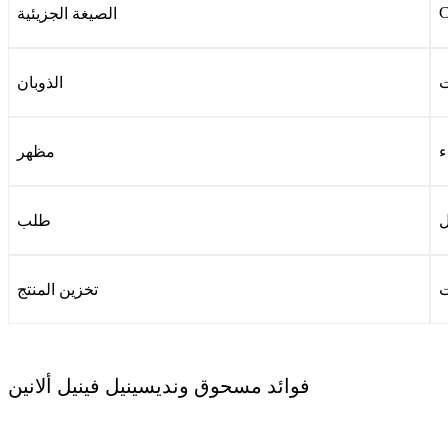
الصيغة الجزيئية
ت
الذوبان
ء
مظهر
ل
طلب
تخزين المنتج
فوائد مسحوق ونديسينيل فينيل ألانين