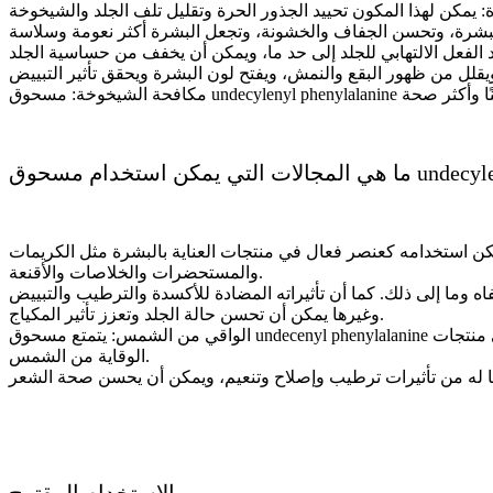
كن استخدامه كعنصر فعال في منتجات العناية بالبشرة مثل الكريمات
والمستحضرات والخلاصات والأقنعة.
ما إلى ذلك. كما أن تأثيراته المضادة للأكسدة والترطيب والتبييض
وغيرها يمكن أن تحسن حالة الجلد وتعزز تأثير المكياج.
الواقي من الشمس: يتمتع مسحوق undecenyl phenylalanine بقدرة قوية مضادة للأكسدة، والتي يمكن أن تمنع بشكل فعال الأشعة فوق البنفسجية من إتلاف الجلد، لذلك يمكن استخدامه كإضافة في منتجات
الوقاية من الشمس.
الاستخدام المقترح