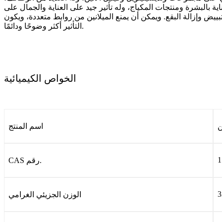
 بالبشرة ومنتجات المكياج، وله تأثير جيد على العناية والجمال على
بييض وإزالة البقع. ويمكن أن يمنع الميلانين من روابط متعددة، ويكون
التأثير أكثر وضوحًا ودائمًا.
الخواص الكيميائية
ن
اسم المنتج
1
CAS رقم.
3
الوزن الجزيئي الغرامي