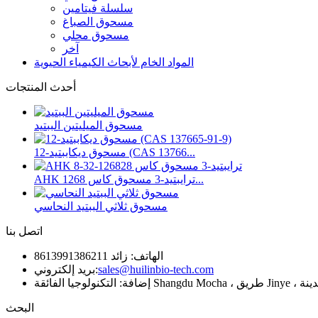
سلسلة فيتامين
مسحوق الصباغ
مسحوق محلي
آخر
المواد الخام لأبحاث الكيمياء الحيوية
أحدث المنتجات
مسحوق الميليتين الببتيد
مسحوق ديكاببتيد-12 (CAS 13766...
AHK ترايبتيد-3 مسحوق كاس 1268...
مسحوق ثلاثي الببتيد النحاسي
اتصل بنا
الهاتف: زائد 8613991386211
sales@huilinbio-tech.com
بريد إلكتروني:
البحث