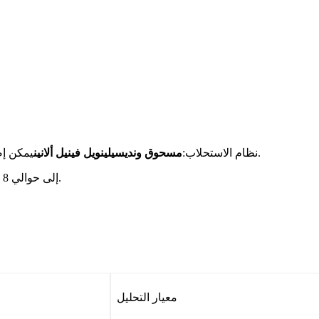
يمكن إضافة مرحلة الزيت مباشرة ويمكن أن تشارك في عملية الاستحلاب.
◇ نظام الاستحلاب:
مسحوق ونديسيلينويل فينيل ألانين
◇ يمكن للنظام المائي أن يزيد قيمة PH إلى حوالي 8 مما يساعد على زيادة الذوبان.
معيار التحليل