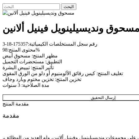
البحث
سحوق ونديسيلينويل فينيل ألانين
رقم سجل المستخلصات الكيميائية:175357-18-3
محتوى المنتج:98%
مظهر المنتج: مسحوق أبيض
التطبيق: مستحضرات التجميل
تأثير المنتج: تبييض البشرة
تغليف المنتج: كيس رقائق الألومنيوم أو دلو من الورق المقوى
تخزين المنتج: تخزين مختوم وبارد وجاف
مدة الصلاحية: 3 سنوات
إرسال التحقيق
مقدمة المنتج
مقدمة
على مجموعات ونديسيلينويل وفينيل ألانين، وله العديد من الوظائف،