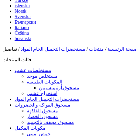
Türkçe
íslenska
Norsk
Svenska
Български
Italiano
Čeština
bosanski
فحة الرئيسية
/
منتجات
/
مستحضرات التجميل الخام المواد
/ تفاصيل
فئات المنتجات
مستخلصات عشب
مستخلص موحد
المكونات الطبيعية
مسحوق أرتيميسينين
استخراج عشبي
مستحضرات التجميل الخام المواد
مسحوق الفواكه والخضروات
مسحوق الفاكهة
مسحوق الخضار
مسحوق مجفف بالتجميد
مكونات المكمل
حمض أميني