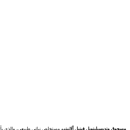
مسحوق ونديسيلينويل فينيل ألانين
هو مستخلص نباتي طبيعي، والذي يأتي