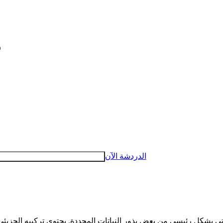
م
الدردشة الآن
 بشكل رئيسي من بعض بذور النباتات المحددة. يحتوي تركيبه الجزيئي 