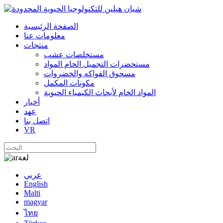
الصفحة الرئيسية
معلومات عنا
منتجات
مستخلصات عشب
مستحضرات التجميل الخام المواد
مسحوق الفواكه والخضروات
مكونات المكمل
المواد الخام لأبحاث الكيمياء الحيوية
أخبار
عهد
اتصل بنا
VR
لغة
عربي
English
Malti
magyar
ไทย