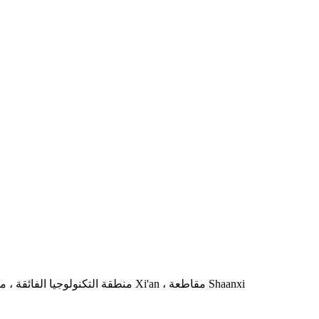
إضافة: التكنولوجيا الفائقة Shangdu Mocha ، طريق Jinye ، منطقة التكنولوجيا الفائقة ، مدينة Xi'an ، مقاطعة Shaanxi