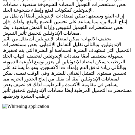
بعض مستحضرات التجميل المضادة للشيخوخة ستضيف مضادات
الإندوثيلين كمكونات لمنع وإبطاء شيخوخة الجلد.
إزالة البقع وتبييضها: يمكن لمضادات الإندوثيلين أيضًا أن تقلل من
إنتاج الميلانين، مما يساعد على تحسين التصبغ والبقع. ولذلك، فإن
بعض مستحضرات التجميل للتبييض وإزالة النمش ستضيف أيضًا
مضادات الإندوثيلين لتحقيق تأثير التبييض.
تخفيف الالتهاب: يمكن لمضاد الإندوثيلين أن يقلل من تأثير
الإندوثيلين، وبالتالي تقليل التفاعل الالتهابي. بعض مستحضرات
التجميل التي تستهدف البشرة الحساسة أو البشرة التي يتم تحفيزها
بسهولة ستضيف أيضًا مضادات الإندوثيلين لتخفيف التهاب الجلد.
الترطيب: يمكن لمضاد الإندوثيلين أن يعزز توسع الأوعية الدموية،
وبالتالي زيادة تدفق الدم وإمدادات الأكسجين، وهو ما يساعد على
تحسين مستوى التمثيل الغذائي للبشرة. وفي الوقت نفسه، يمكن
لمضادات الإندوثيلين أيضًا أن تقلل من إنتاج الجذور الحرة، مما
يساهم في مقاومة الأكسدة والترطيب. لذلك قد تضيف بعض
مستحضرات التجميل المرطبة أيضًا مضادات الإندوثيلين لتحقيق تأثير
ترطيب البشرة وترطيبها.