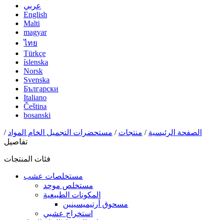
عربي
English
Malti
magyar
ไทย
Türkçe
íslenska
Norsk
Svenska
Български
Italiano
Čeština
bosanski
الصفحة الرئيسية
/
منتجات
/
مستحضرات التجميل الخام المواد
/
تفاصيل
فئات المنتجات
مستخلصات عشب
مستخلص موحد
المكونات الطبيعية
مسحوق أرتيميسينين
استخراج عشبي