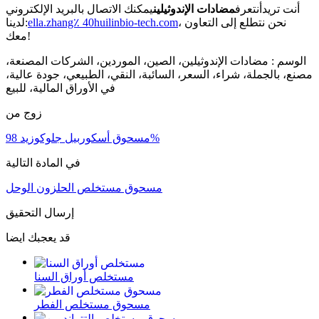
أنت تريدأنتعرف
مضادات الإندوثيلين
يمكنك الاتصال بالبريد الإلكتروني
، نحن نتطلع إلى التعاون
ella.zhang٪ 40huilinbio-tech.com
لدينا:
معك!
الوسم : مضادات الإندوثيلين، الصين، الموردين، الشركات المصنعة،
مصنع، بالجملة، شراء، السعر، السائبة، النقي، الطبيعي، جودة عالية،
في الأوراق المالية، للبيع
زوج من
مسحوق أسكوربيل جلوكوزيد 98%
في المادة التالية
مسحوق مستخلص الحلزون الوحل
إرسال التحقيق
قد يعجبك ايضا
مستخلص أوراق السنا
مسحوق مستخلص الفطر