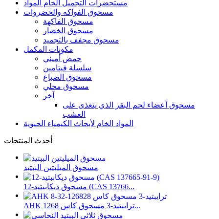
مستحضرات التجميل الخام المواد
مسحوق الفواكه والخضروات
مسحوق الفاكهة
مسحوق الخضار
مسحوق مجفف بالتجميد
مكونات المكمل
حمض أميني
سلسلة فيتامين
مسحوق الصباغ
مسحوق محلي
آخر
مسحوق أعضاء لحم البقر الذي يتغذى على
العشب
المواد الخام لأبحاث الكيمياء الحيوية
أحدث المنتجات
مسحوق الميليتين الببتيد
مسحوق ديكاببتيد-12 (CAS 13766...
AHK ترايبتيد-3 مسحوق كاس 1268...