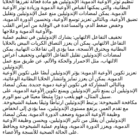
تنظيم توتر الأوعية الدموية: الإندوثيلين هو مادة فعالة تفرزها الخلايا
البطانية، والتي يمكنها انقباض الأوعية الدموية وزيادة توتر الأوعية
الدموية. يمكن لمضادات الإندوثيلين منع عمل الإندوثيلين وتقليل
تضيق الأوعية، وبالتالي تعزيز توسع الأوعية، وتحسين الدورة الدموية،
وخفض ضغط الدم، والمساعدة في الوقاية من أمراض القلب
والأوعية الدموية وعلاجها.
تخفيف التفاعل الالتهابي: يشارك الإندوثيلين في تنظيم عملية
التفاعل الالتهابي. يمكن أن يعزز التصاق الكريات البيض بالخلايا
البطانية ويخترق الأنسجة، مما يؤدي إلى تفاعلات التهابية. يمكن
لمضادات الإندوثيلين تقليل التفاعل الالتهابي وتخفيف أعراض
الالتهاب، مثل الاحمرار والحكة والألم، عن طريق منع عمل
الإندوثيلين.
تعزيز تكوين الأوعية الدموية: يؤثر الإندوثيلين أيضًا على تكوين الأوعية
الدموية. يمكن أن يعزز تمايز وانتشار الخلايا البطانية الوعائية،
وبالتالي المشاركة في تكوين أوعية دموية جديدة. يمكن لمضاد
الإندوثيلين أن يمنع تأثير الإندوثيلين ويمنع تكوين الأوعية الدموية، على
سبيل المثال، فهو يلعب دورًا مثبطًا معينًا في نمو الورم.
مكافحة الشيخوخة: يرتبط الإندوثيلين ارتباطًا وثيقًا بعملية الشيخوخة.
مع تقدم العمر، يرتفع مستوى الإندوثيلين، مما يؤدي إلى انخفاض
وظيفة الأوعية الدموية وضعف الدورة الدموية. يمكن لمضاد
الإندوثيلين أن يقلل من تأثير الإندوثيلين، ويحسن وظيفة الأوعية
الدموية، ويعزز الدورة الدموية، ويقاوم عملية الشيخوخة ويحافظ
على الحالة الصحية للأنسجة والأعضاء.