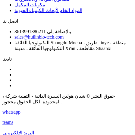
مكونات المكمل
المواد الخام لأبحاث الكيمياء الحيوية
اتصل بنا
بالإضافة إلى 8613991386211
sales@huilinbio-tech.com
التكنولوجيا الفائقة Shangdu Mocha ، طريق Jinye ، منطقة
التكنولوجيا الفائقة ، مدينة Xi'an ، مقاطعة Shaanxi
تابعنا
حقوق النشر © شيان هولين السيرة الذاتية - التقنية شركة ،
المحدودة الكل الحقوق محجوز.
whatsapp
teams
البريد الإلكتروني