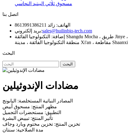
مسحوق ثلاثي الببتيد النحاسي
اتصل بنا
الهاتف: زائد 8613991386211
sales@huilinbio-tech.com
بريد إلكتروني:
إضافة: التكنولوجيا الفائقة Shangdu Mocha ، طريق Jinye ،
منطقة التكنولوجيا الفائقة ، مدينة Xi'an ، مقاطعة Shaanxi
البحث
البحث
مضادات الإندوثيلين
المصادر النباتية المستخلصة: البابونج
مظهر المنتج: مسحوق أبيض
التطبيق: مستحضرات التجميل
تأثير المنتج: تبييض البشرة
تخزين المنتج: تخزين مختوم وبارد وجاف
مدة الصلاحية: سنتان