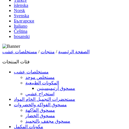
Türkçe
íslenska
Norsk
Svenska
Български
Italiano
Čeština
bosanski
الصفحة الرئيسية
/
منتجات
/
مستخلصات عشب
فئات المنتجات
مستخلصات عشب
مستخلص موحد
المكونات الطبيعية
مسحوق أرتيميسينين
استخراج عشبي
مستحضرات التجميل الخام المواد
مسحوق الفواكه والخضروات
مسحوق الفاكهة
مسحوق الخضار
مسحوق مجفف بالتجميد
مكونات المكمل