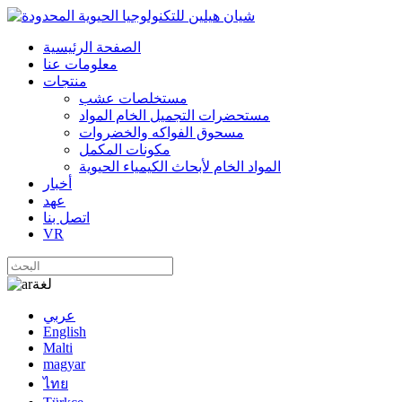
الصفحة الرئيسية
معلومات عنا
منتجات
مستخلصات عشب
مستحضرات التجميل الخام المواد
مسحوق الفواكه والخضروات
مكونات المكمل
المواد الخام لأبحاث الكيمياء الحيوية
أخبار
عهد
اتصل بنا
VR
لغة
عربي
English
Malti
magyar
ไทย