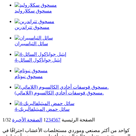
مسحوق سكلاروليد
مسحوق تتراندرين
سائل الثياسبيران
4-إيثيل جواياكول السائل
مسحوق نيوتام
مسحوق فوسفات أحادي الكالسيوم (اللامائي).
4-سائل حمض الميثيلفاليريك
الصفحة الرئيسية
7
6
5
4
3
2
1
الصفحة الأخيرة
1/32
كواحد من أكثر مصنعي وموردي مستخلصات الأعشاب احترافًا في