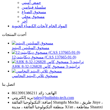
حمض أميني
سلسلة فيتامين
مسحوق الصباغ
مسحوق محلي
آخر
المواد الخام لأبحاث الكيمياء الحيوية
أحدث المنتجات
مسحوق الميليتين الببتيد
مسحوق ديكاببتيد-12 (CAS 137665-91-9)
AHK ترايبتيد-3 مسحوق كاس 126828-32-8
مسحوق ثلاثي الببتيد النحاسي
اتصل بنا
الهاتف: زائد 8613991386211
sales@huilinbio-tech.com
بريد إلكتروني:
إضافة: التكنولوجيا الفائقة Shangdu Mocha ، طريق Jinye ،
منطقة التكنولوجيا الفائقة ، مدينة Xi'an ، مقاطعة Shaanxi