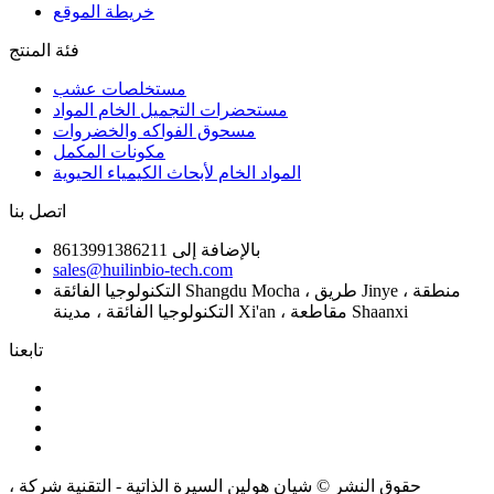
خريطة الموقع
فئة المنتج
مستخلصات عشب
مستحضرات التجميل الخام المواد
مسحوق الفواكه والخضروات
مكونات المكمل
المواد الخام لأبحاث الكيمياء الحيوية
اتصل بنا
بالإضافة إلى 8613991386211
sales@huilinbio-tech.com
التكنولوجيا الفائقة Shangdu Mocha ، طريق Jinye ، منطقة
التكنولوجيا الفائقة ، مدينة Xi'an ، مقاطعة Shaanxi
تابعنا
حقوق النشر © شيان هولين السيرة الذاتية - التقنية شركة ،