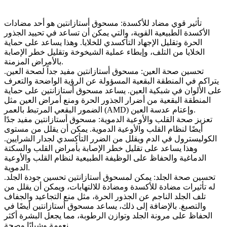
تأثير قوي مضاد للأكسدة: مسحوق أستازانتين هو أحد مضادات
الأكسدة الطبيعية القوية، والتي يمكن أن تساعد في تحييد الجذور
الحرة وتقليل الإجهاد التأكسدي للخلايا. وهذا يساعد على حماية
الخلايا من التلف، وإبطاء عملية الشيخوخة وتقليل خطر الإصابة
بالأمراض المزمنة.
تحسين صحة العين: مسحوق أستازانتين مفيد جداً لصحة العين.
يتراكم في المنطقة البقعية المسؤولة عن الرؤية الواضحة والتعرف
على الألوان في شبكية العين. يساعد مسحوق أستازانتين على حماية
المنطقة البقعية من أضرار الجذور الحرة ومنع أمراض العين مثل
الضمور البقعي المرتبط بالعمر (AMD) وإعتام عدسة العين.
تعزيز صحة القلب والأوعية الدموية: مسحوق أستازانتين مفيد جدًا
أيضًا لنظام القلب والأوعية الدموية. يمكن أن يقلل من مستوى
الكوليسترول في الدم ويقلل من الضرر التأكسدي لجدار الشرايين.
وهذا يساعد على تقليل خطر الإصابة بأمراض القلب والسكتة
الدماغية والحفاظ على الوظيفة الطبيعية لنظام القلب والأوعية
الدموية.
تحسين صحة الجلد: يمكن لمسحوق أستازانتين تحسين جودة الجلد.
له تأثيرات مضادة للأكسدة ومضادة للالتهابات، ويمكن أن يقلل من
تلف الجلد الناجم عن الجذور الحرة، مثل منع التجاعيد والجفاف
والتصبغ. بالإضافة إلى ذلك، يساعد مسحوق أستازانتين أيضًا في
الحفاظ على مرونة الجلد وتوازن الرطوبة، مما يجعل البشرة أكثر
نعومة وشبابًا وصحة.