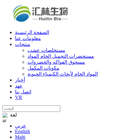
الصفحة الرئيسية
معلومات عنا
منتجات
مستخلصات عشب
مستحضرات التجميل الخام المواد
مسحوق الفواكه والخضروات
مكونات المكمل
المواد الخام لأبحاث الكيمياء الحيوية
أخبار
عهد
اتصل بنا
VR
لغة
عربي
English
Malti