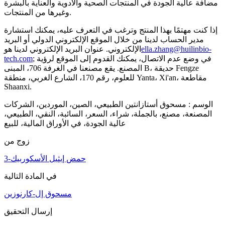
مضافة عالية الجودة في المنتجات الصحية والأدوية والعناية بالبشرة
وغيرها من المنتجات.
إذا كنت مهتمًا بهذا المنتج وترغب في التعرف عليه، يمكنك استشارة
مدير الحساب لدينا من خلال الموقع الإلكتروني الدولي أو البريد
ella.zhang@huilinbio-
الإلكتروني. عنوان البريد الإلكتروني لدينا هو
; في وضع عدم الاتصال، يمكنك القدوم إلى الموقع لرؤية
tech.com
المصنع. يقع مصنعنا في الغرفة 706، المبنى B، حديقة Fengze
للعلوم، رقم 170، الشارع الغربي، منطقة Yanta، Xi'an، مقاطعة
Shaanxi.
الوسم : مسحوق أستازانتين الطبيعي، الصين، الموردين، الشركات
المصنعة، مصنع، بالجملة، شراء، السعر، السائبة، النقي، الطبيعي،
عالية الجودة، في الأوراق المالية، للبيع
زوج من
3-حمض إيثيل الأسكوربيك
في المادة التالية
مسحوق إل-كارنوزين
إرسال التحقيق