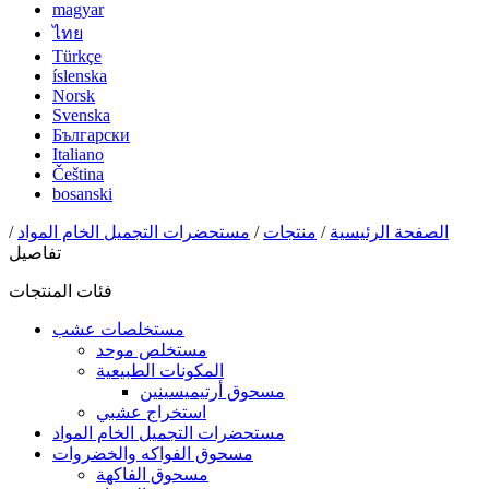
magyar
ไทย
Türkçe
íslenska
Norsk
Svenska
Български
Italiano
Čeština
bosanski
الصفحة الرئيسية
/
منتجات
/
مستحضرات التجميل الخام المواد
/
تفاصيل
فئات المنتجات
مستخلصات عشب
مستخلص موحد
المكونات الطبيعية
مسحوق أرتيميسينين
استخراج عشبي
مستحضرات التجميل الخام المواد
مسحوق الفواكه والخضروات
مسحوق الفاكهة