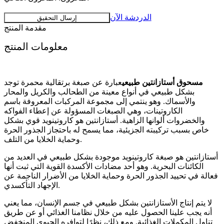
الدردشة الآن
إرسال التحقيق
مقدمة المنتج
معلومات المنتج
مسحوق أستازانتين طبيعي
عبارة عن صبغة برتقالية محمرة توجد
بشكل طبيعي في أنواع معينة من الطحالب والكريل والمحار
والأسماك. وهو ينتمي إلى مجموعة المركبات المعروفة باسم
الكاروتينات، وهي الصبغات المسؤولة عن إعطاء الفواكه
والخضروات ألوانها الزاهية. أستازانتين هو كاروتينويد قوي بشكل
خاص بسبب تركيبته الجزيئية، مما يسمح له باحتجاز الجذور الحرة
وحماية الخلايا من التلف.
أستازانتين هو صبغة كاروتينويد موجودة بشكل طبيعي في العديد من
الكائنات البحرية. وهو أحد مضادات الأكسدة القوية التي ثبت أنها
فعالة في تحييد الجذور الحرة وحماية الخلايا من الأضرار الناجمة عن
الإجهاد التأكسدي.
لا يتم إنتاج الأستازانتين بشكل طبيعي في جسم الإنسان، مما يعني
أنه يجب علينا الحصول عليه من خلال نظامنا الغذائي أو عن طريق
تناول المكملات الغذائية. ومع ذلك، نظرًا لتوافره الحيوي المنخفض