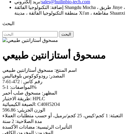
sales@huilinbio-tech.com
بريد إلكتروني:
إضافة: التكنولوجيا الفائقة Shangdu Mocha ، طريق Jinye ،
منطقة التكنولوجيا الفائقة ، مدينة Xi'an ، مقاطعة Shaanxi
البحث
البحث
مسحوق أستازانتين طبيعي
اسم المنتج: مسحوق أستازانتين طبيعي
المصدر: رودوكوكوس بلوفياليس
رقم كاس : 472-61-7
المواصفات: 1-5%
المظهر: مسحوق صلب أحمر
طريقة الاختبار: HPLC
الصيغة الكيميائية: C40H52O4
الوزن الجزيئي: 596.86
التعبئة: 1 كجم/كيس، 25 كجم/برميل، أو حسب متطلبات العملاء
مدة الصلاحية: 2 سنة
التأثيرات الرئيسية: مضادات الأكسدة
المخزون: المخزون الكافي