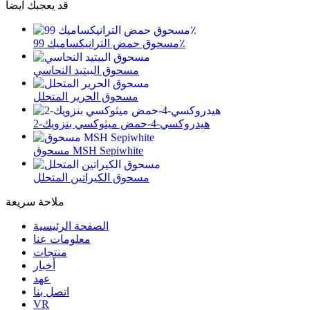
قد يعجبك ايضا
مسحوق حمض الترانيكساميك 99٪
مسحوق الببتيد النحاسي
مسحوق الحرير المتحلل
2-هيدروكسي-4-حمض ميثوكسي بنزويك
مسحوق MSH Sepiwhite
مسحوق الكيراتين المتحلل
ملاحة سريعة
الصفحة الرئيسية
معلومات عنا
منتجات
أخبار
عهد
اتصل بنا
VR