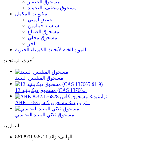
مسحوق الخضار
مسحوق مجفف بالتجميد
مكونات المكمل
حمض أميني
سلسلة فيتامين
مسحوق الصباغ
مسحوق محلي
آخر
المواد الخام لأبحاث الكيمياء الحيوية
أحدث المنتجات
مسحوق الميليتين الببتيد
مسحوق ديكاببتيد-12 (CAS 13766...
AHK ترايبتيد-3 مسحوق كاس 1268...
مسحوق ثلاثي الببتيد النحاسي
اتصل بنا
الهاتف: زائد 8613991386211