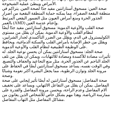
الأمراض ويبطئ عملية الشيخوخة.
صحة العين: مسحوق أستازانتين مفيد جدًا لصحة العين. يتراكم في
منطقة البقعة الصفراء، مما يمكنه حماية المنطقة البقعية من أضرار
الجذور الحرة ومنع أمراض العيون مثل الضمور البقعي المرتبط
بالعمر (AMD) وإعتام عدسة العين.
صحة القلب والأوعية الدموية: مسحوق أستازانتين مفيد جدًا أيضًا
لنظام القلب والأوعية الدموية. يمكن أن يقلل من مستوى
الكوليسترول في الدم، ويقلل من الضرر التأكسدي لجدار الشرايين،
ويقلل من خطر الإصابة بأمراض القلب والسكتة الدماغية، ويحافظ
على الوظيفة الطبيعية لنظام القلب والأوعية الدموية.
صحة الجلد: مسحوق أستازانتين يمكن أن يحسن نوعية الجلد. له
تأثيرات مضادة للأكسدة ومضادة للالتهابات، ويمكن أن يقلل من تلف
الجلد الناجم عن الجذور الحرة، مثل منع التجاعيد والجفاف والتصبغ.
وفي الوقت نفسه، يساعد مسحوق أستازانتين أيضًا في الحفاظ على
مرونة الجلد وتوازن الرطوبة، مما يجعل البشرة أكثر نعومة وشبابًا
وصحة.
صحة المفاصل: مسحوق أستازانتين له أيضًا تأثير إيجابي على صحة
المفاصل. يمكن أن يقلل من التفاعل الالتهابي، ويساعد على تخفيف
آلام المفاصل وعدم الراحة، ويحسن مرونة المفاصل والقدرة على
ممارسة الرياضة. وهذا مهم بشكل خاص للأشخاص الذين يعانون من
مشاكل المفاصل مثل التهاب المفاصل.