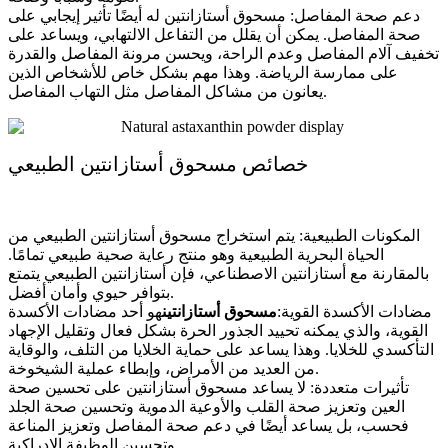
دعم صحة المفاصل: مسحوق أستازانتين له أيضًا تأثير إيجابي على
صحة المفاصل. يمكن أن يقلل من التفاعل الالتهابي، ويساعد على
تخفيف آلام المفاصل وعدم الراحة، ويحسن مرونة المفاصل والقدرة
على ممارسة الرياضة. وهذا مهم بشكل خاص للأشخاص الذين
يعانون من مشاكل المفاصل مثل التهاب المفاصل.
خصائص مسحوق أستازانتين الطبيعي
المكونات الطبيعية: يتم استخراج مسحوق أستازانتين الطبيعي من
الحياة البحرية الطبيعية وهو منتج رعاية صحية طبيعي تمامًا.
بالمقارنة مع أستازانتين الاصطناعي، فإن أستازانتين الطبيعي يتمتع
بتوافر حيوي وأمان أفضل.
مضادات الأكسدة القوية:
مسحوق أستازانتين
هو أحد مضادات الأكسدة
القوية، والذي يمكنه تحييد الجذور الحرة بشكل فعال وتقليل الإجهاد
التأكسدي للخلايا. وهذا يساعد على حماية الخلايا من التلف، والوقاية
من العديد من الأمراض، وإبطاء عملية الشيخوخة.
تأثيرات متعددة: لا يساعد مسحوق أستازانتين على تحسين صحة
العين وتعزيز صحة القلب والأوعية الدموية وتحسين صحة الجلد
فحسب، بل يساعد أيضًا في دعم صحة المفاصل وتعزيز المناعة
وتحسين الوظيفة الإدراكية.