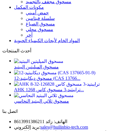
مسحوق مجفف بالتجميد
مكونات المكمل
حمض أميني
سلسلة فيتامين
مسحوق الصباغ
مسحوق محلي
آخر
المواد الخام لأبحاث الكيمياء الحيوية
أحدث المنتجات
مسحوق الميليتين الببتيد
مسحوق ديكاببتيد-12 (CAS 13766...
AHK ترايبتيد-3 مسحوق كاس 1268...
مسحوق ثلاثي الببتيد النحاسي
اتصل بنا
الهاتف: زائد 8613991386211
sales@huilinbio-tech.com
بريد إلكتروني: