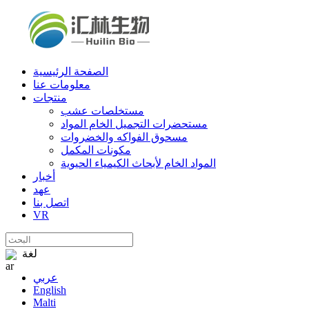
الصفحة الرئيسية
معلومات عنا
منتجات
مستخلصات عشب
مستحضرات التجميل الخام المواد
مسحوق الفواكه والخضروات
مكونات المكمل
المواد الخام لأبحاث الكيمياء الحيوية
أخبار
عهد
اتصل بنا
VR
لغة
عربي
English
Malti