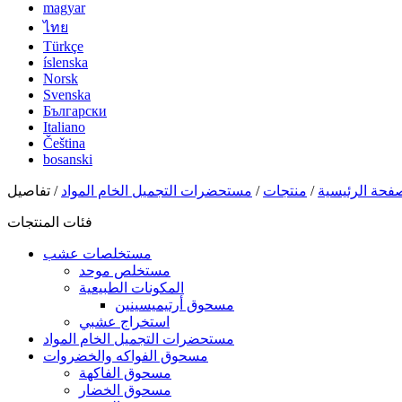
magyar
ไทย
Türkçe
íslenska
Norsk
Svenska
Български
Italiano
Čeština
bosanski
فحة الرئيسية
/
منتجات
/
مستحضرات التجميل الخام المواد
/ تفاصيل
فئات المنتجات
مستخلصات عشب
مستخلص موحد
المكونات الطبيعية
مسحوق أرتيميسينين
استخراج عشبي
مستحضرات التجميل الخام المواد
مسحوق الفواكه والخضروات
مسحوق الفاكهة
مسحوق الخضار