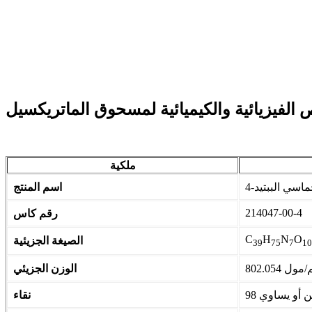
الفيزيائية والكيميائية لمسحوق الماتريكسيل
ملكية
ماسي الببتيد-4
اسم المنتج
214047-00-4
رقم كاس
C
H
N
O
الصيغة الجزيئية
39
75
7
10
802 جم/مول
الوزن الجزيئي
نقاء