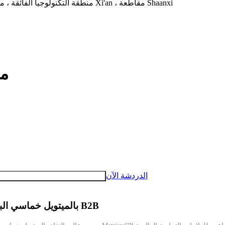
إضافة: التكنولوجيا الفائقة Shangdu Mocha ، طريق Jinye ، منطقة التكنولوجيا الفائقة ، مدينة Xi'an ، مقاطعة Shaanxi
مس
الدردشة الآن
بالميتويل خماسي الببتيد-4 مسحوق|الببتيد المضاد للتجاعيد مثبت سريريًا|مكون B2B