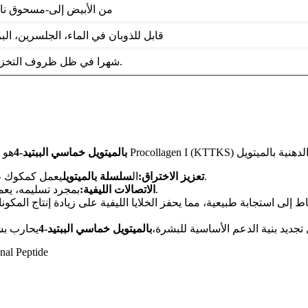
من الأبيض إلى-مسحوق ناع
قابل للذوبان في الماء، الجلسرين، الب
24 شهرا في ظل ظروف التخزين المناسبة.
بالميتويل خماسي الببتيد-4
هو 
يعمل كمكوك طبيعي، مما يسهل التوصيل الأمثل لتسلسل الببتيد عن طريق الجلد.
تعزيز الاختراق:
ال
سلسلة بالميتويل
.
الاتصالات الليفية:
بمجرد تسليمه، يع
اط إلى استجابة طبيعية، مما يحفز الخلايا الليفية على زيادة إنتاج المكونا
تجديد بنية الدعم الأساسية للبشرة،
بالميتويل خماسي الببتيد-4