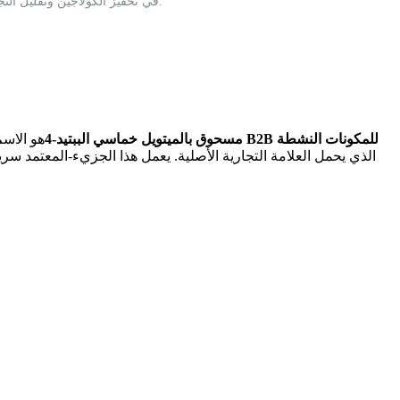
مصدر عالي النقاء-بالميتويل خماسي الببتيد-4. يوفر هذا الببتيد - الذهبي القياسي المضاد للشيخوخة فعالية مماثلة لـ Matrixyl™ في تحفيز الكولاجين وتقليل التجاعيد. للعلامات التجارية العالمية.
مسحوق بالميتويل خماسي الببتيد-4
هو الاسم