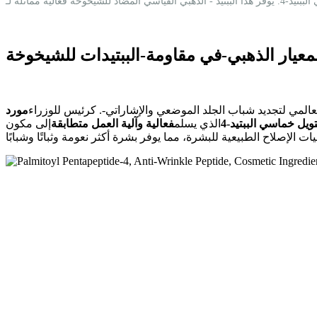
معيار الذهبي-في مقاومة-الببتيدات للشيخوخة
العالمي لتجديد شباب الجلد الموضعي والإشاراتي-. كرئيس للوزراء
مورد B2B للمكونات النشطة
تويل خماسي الببتيد-4
الذي يسلم
فعالية وآلية العمل متطابقة
إلى مكون Matrixyl™ الذي يحمل العلامة التجارية الأصلية. يعمل هذا الجزيء-المعتمد سريريًا على