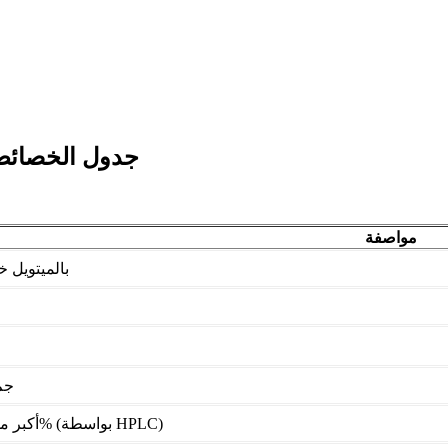
جدول الخصائص 
مواصفة
بالميتويل خ
.054
أكبر من أو يساوي 98% (بواسطة HPLC)