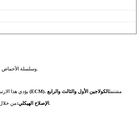
. يجمع تصميمه المبتكر بين الجزء النشط بيولوجيًا من Procollagen I (KTTKS) وسلسلة الأحماض الدهنية بالميتويل.
، مشتمل
الكولاجين الأول والثالث والرابع
مصفوفة خارج الخلية (ECM)
يؤدي هذا الارتب
يحارب بشكل فعال علامات الشيخوخة المرئية الناجمة عن تدهور الكولاجين.
الإصلاح الهيكلي:
من خلال 