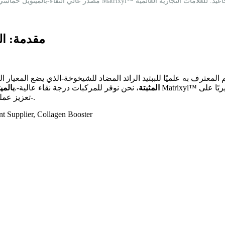
مقدمة: ال
 المعترف به علميًا للببتيد الرائد المضاد للشيخوخة-الذي يضع المعيار 
المثبتة
، نحن نوفر للمركبات درجة نقاء عالية-.
بالمي
تعزيز عمليات الإصلاح الطبيعية للبشرة، مما يوفر بشرة أكثر نعومة وثباتًا وشبابًا-.