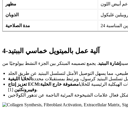
م أبيض اللون
مظهر
روبيلين غليكول
الذوبان
مدة الصلاحية
آلية عمل بالميتويل خماسي الببتيد-4
سيد
إشارة الببتيد
مل تسلسل الببتيد كرسول، ويرتبط بمستقبلات محددة
الخلايا الليفية
ت الهيكلية الرئيسية للخلايا
تعزيز إنتاج ECM:
[1].
وفيبرونكتين