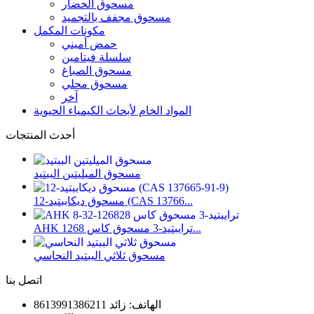
مسحوق الخضار
مسحوق مجفف بالتجميد
مكونات المكمل
حمض أميني
سلسلة فيتامين
مسحوق الصباغ
مسحوق محلي
آخر
المواد الخام لأبحاث الكيمياء الحيوية
أحدث المنتجات
مسحوق الميليتين الببتيد
مسحوق ديكاببتيد-12 (CAS 13766...
AHK ترايبتيد-3 مسحوق كاس 1268...
مسحوق ثلاثي الببتيد النحاسي
اتصل بنا
الهاتف: زائد 8613991386211