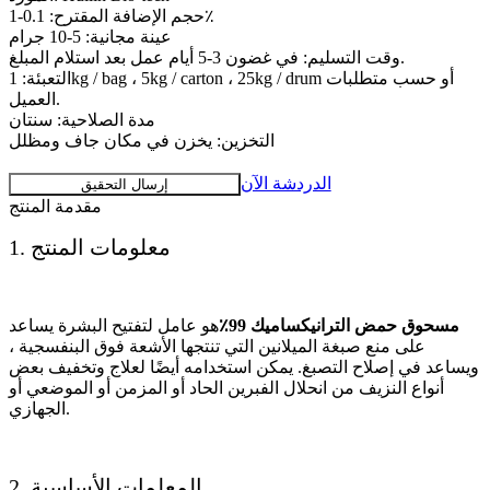
حجم الإضافة المقترح: 0.1-1٪
عينة مجانية: 5-10 جرام
وقت التسليم: في غضون 3-5 أيام عمل بعد استلام المبلغ.
التعبئة: 1kg / bag ، 5kg / carton ، 25kg / drum أو حسب متطلبات
العميل.
مدة الصلاحية: سنتان
التخزين: يخزن في مكان جاف ومظلل
الدردشة الآن
إرسال التحقيق
مقدمة المنتج
1. معلومات المنتج
مسحوق حمض الترانيكساميك 99٪
هو عامل لتفتيح البشرة يساعد
على منع صبغة الميلانين التي تنتجها الأشعة فوق البنفسجية ،
ويساعد في إصلاح التصبغ. يمكن استخدامه أيضًا لعلاج وتخفيف بعض
أنواع النزيف من انحلال الفبرين الحاد أو المزمن أو الموضعي أو
الجهازي.
2. المعلمات الأساسية