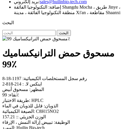
sales@huilinbio-tech.com
بريد إلكتروني:
إضافة: التكنولوجيا الفائقة Shangdu Mocha ، طريق Jinye ،
منطقة التكنولوجيا الفائقة ، مدينة Xi'an ، مقاطعة Shaanxi
البحث
البحث
مسحوق حمض الترانيكساميك
99٪
رقم سجل المستخلصات الكيميائية: 1197-18-8
اينكس لا. : 214-818-2
المظهر: مسحوق أبيض
نقاء: 99٪
طريقة الاختبار: HPLC
الذوبان: قابل للذوبان في الماء
الصيغة الكيميائية: C8H15NO2
الوزن الجزيئي :: 157.21
الوظيفة: تبييض إزالة النمش ، الإرقاء
المورد: Huilin Bio-tech