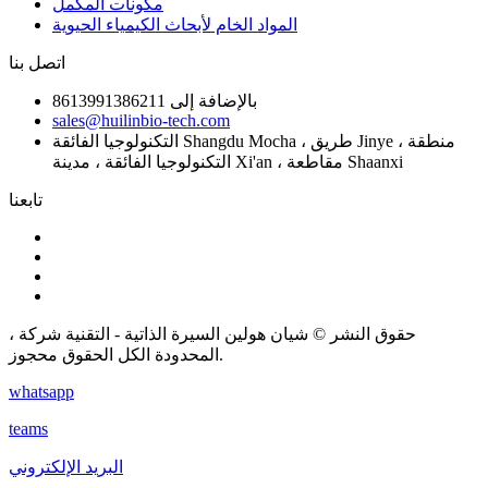
مكونات المكمل
المواد الخام لأبحاث الكيمياء الحيوية
اتصل بنا
بالإضافة إلى 8613991386211
sales@huilinbio-tech.com
التكنولوجيا الفائقة Shangdu Mocha ، طريق Jinye ، منطقة
التكنولوجيا الفائقة ، مدينة Xi'an ، مقاطعة Shaanxi
تابعنا
حقوق النشر © شيان هولين السيرة الذاتية - التقنية شركة ،
المحدودة الكل الحقوق محجوز.
whatsapp
teams
البريد الإلكتروني