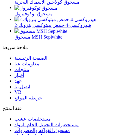
مسحوق كولاجين الأسماك البحرية
مسحوق توكوفيرول
2-هيدروكسي-4-حمض ميثوكسي بنزويك
مسحوق MSH Sepiwhite
ملاحة سريعة
الصفحة الرئيسية
معلومات عنا
منتجات
أخبار
عهد
اتصل بنا
VR
خريطة الموقع
فئة المنتج
مستخلصات عشب
مستحضرات التجميل الخام المواد
مسحوق الفواكه والخضروات