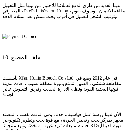
لدينا العديد من طرق الدفع لعملائنا للاختيار من بينها مثل التحويل
المصرفي ، PayPal ، Western Union ، بطاقة الائتمان ، وسوف نقوم
بترتيب الشحن للعميل في أقرب وقت ممكن بعد استلام الدفع.
10. ملف المصنع
تأسست Xi'an Huilin Biotech Co.، Ltd. في عام 2012 وتقع في
مدينة Xi'an ، مقاطعة شنشي ، الصين. تتمتع بميزة مطلقة بسبب
قوتها البحثية القوية ونظام الإدارة الحديث وفريق التسويق عالي
الجودة.
الآن لدينا ورشة عمل قياسية واحدة ، وفي الوقت نفسه ، المصنع
مجهز بمركز بحث وفحص الجودة ، مع قوة بحث وتطوير تكنولوجي
قوية. لدينا أيضًا 3 أقسام مبيعات تزيد عن 15 شخصًا ونبيع منتجاتنا