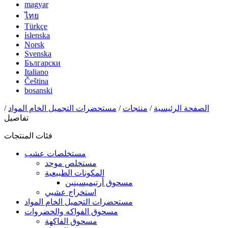
magyar
ไทย
Türkçe
íslenska
Norsk
Svenska
Български
Italiano
Čeština
bosanski
الصفحة الرئيسية
/
منتجات
/
مستحضرات التجميل الخام المواد
/
تفاصيل
فئات المنتجات
مستخلصات عشب
مستخلص موحد
المكونات الطبيعية
مسحوق أرتيميسينين
استخراج عشبي
مستحضرات التجميل الخام المواد
مسحوق الفواكه والخضروات
مسحوق الفاكهة