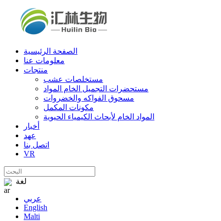
الصفحة الرئيسية
معلومات عنا
منتجات
مستخلصات عشب
مستحضرات التجميل الخام المواد
مسحوق الفواكه والخضروات
مكونات المكمل
المواد الخام لأبحاث الكيمياء الحيوية
أخبار
عهد
اتصل بنا
VR
لغة
عربي
English
Malti